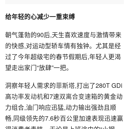
给年轻的心减少一重束缚
朝气蓬勃的90后,天生喜欢速度与激情带来
的快感,对运动型轿车情有独钟。尤其是经
过了今年超级宅的春节假期后,年轻人更渴
望走出家门“放肆”一把。
洞察年轻人需求的
菲斯塔
,打出了280T GDi
高
功率
发动机
和7速
双离合变速箱
的黄金动
力组合,油门响应迅猛,动力输出强劲且顺
畅,同级领先的7.6秒百公里加速表现迅速赢
得消费者青睐。无论是上班途中的“小钢