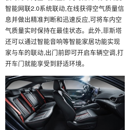
智能网联2.0系统联动,在线获得空气质量信
息并做出精准判断和迅速反应,可将车内空
气质量实时保持在最佳状态。此外,
菲斯塔
还可以通过智能音响等智能家居功能实现
家与车的联动,出门前即可开启车辆空调,打
开
车门
就能享受到舒适环境。