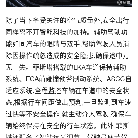
除了当下备受关注的空气质量外,安全出行
同样离不开智能科技的加持。辅助驾驶功
能如同
汽车
的眼睛与双手,帮助驾驶人员消
除因操作疏忽造成的安全隐患,确保途中万
无一失。
菲斯塔
搭载的LKA车道保持辅助
系统、FCA前碰撞预警
制动系统
、ASCC自
适应系统,全程监控车辆在车道中的安全状
态,根据行车间距做出预判,一旦监测到车速
过快等不安全操作,就主动介入驾驶,确保车
辆始终保持在安全的行车状态。此外,
菲斯
塔
还配备了智能远光调节、驾驶员疲劳驾