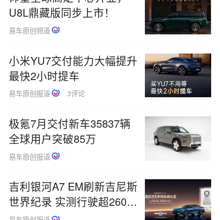
U8L鼎藏版同步上市！
易车原创频道
小米YU7交付能力大幅提升
最快2小时提车
易车原创报道
3评论
极氪7月交付新车35837辆
全球用户突破85万
易车原创报道
吉利银河A7 EM刷新吉尼斯
世界纪录 实测行驶超2608
公里
易车原创报道