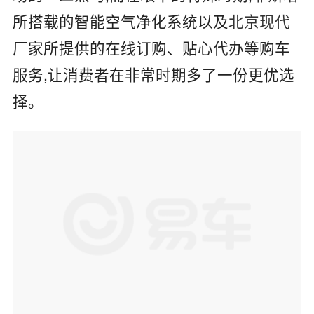
所搭载的智能空气净化系统以及
北京现代
厂家所提供的在线订购、贴心代办等购车
服务,让消费者在非常时期多了一份更优选
择。