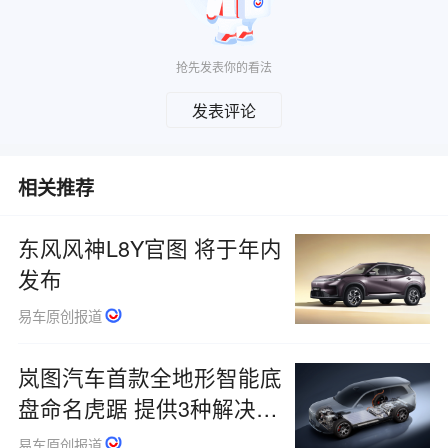
抢先发表你的看法
发表评论
相关推荐
东风风神L8Y官图 将于年内
发布
易车原创报道
岚图汽车首款全地形智能底
盘命名虎踞 提供3种解决方
案
易车原创报道