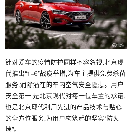
针对爱车的疫情防护同样不容忽视,
北京现
代
推出“1+6”战疫举措,为车主提供免费杀菌
服务,消除潜在的车内空气安全隐患。用户
安全第一,是
北京现代
对每一位车主的承诺,
也是
北京现代
利用先进的产品技术与贴心
的全方位服务,为用户构筑起的坚实“防火
墙”。