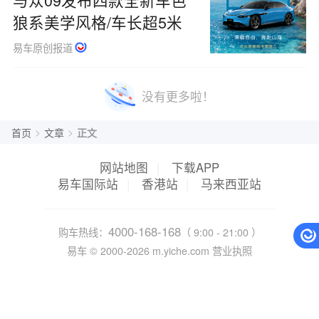
狼系美学风格/车长超5米
易车原创报道
没有更多啦！
>
>
首页
文章
正文
网站地图
|
下载APP
易车国际站
|
香港站
|
马来西亚站
4000-168-168
购车热线：
（ 9:00 - 21:00 ）
易车 ©
2000-2026
m.yiche.com
营业执照