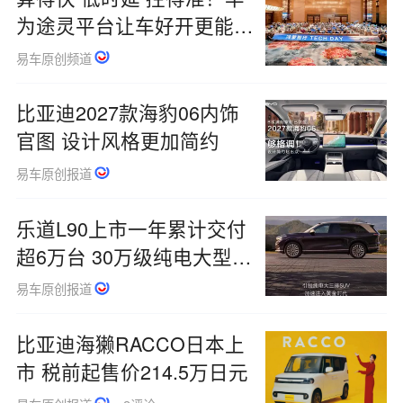
为途灵平台让车好开更能持
续进化！
易车原创频道
比亚迪2027款海豹06内饰
官图 设计风格更加简约
易车原创报道
乐道L90上市一年累计交付
超6万台 30万级纯电大型
SUV销冠
易车原创报道
比亚迪海獭RACCO日本上
市 税前起售价214.5万日元