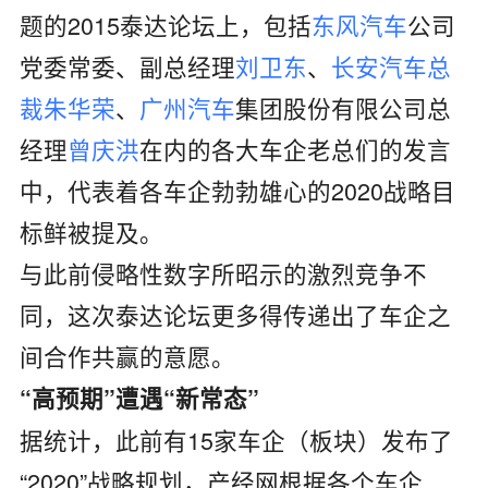
题的2015泰达论坛上，包括
东风汽车
公司
党委常委、副总经理
刘卫东
、
长安汽车
总
裁
朱华荣
、
广州
汽车
集团股份有限公司总
经理
曾庆洪
在内的各大车企老总们的发言
中，代表着各车企勃勃雄心的2020战略目
标鲜被提及。
与此前侵略性数字所昭示的激烈竞争不
同，这次泰达论坛更多得传递出了车企之
间合作共赢的意愿。
“高预期”遭遇“新常态”
据统计，此前有15家车企（板块）发布了
“2020”战略规划，产经网根据各个车企