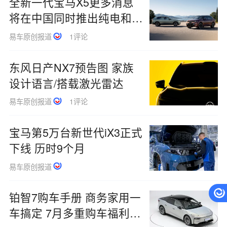
全新一代宝马X5更多消息
将在中国同时推出纯电和燃
油版
易车原创报道
1评论
东风日产NX7预告图 家族
设计语言/搭载激光雷达
易车原创报道
1评论
宝马第5万台新世代iX3正式
下线 历时9个月
易车原创报道
铂智7购车手册 商务家用一
车搞定 7月多重购车福利来