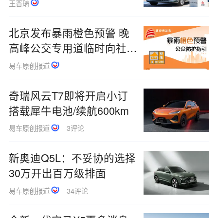
王晋琦
北京发布暴雨橙色预警 晚
高峰公交专用道临时向社会
车辆开放
易车原创报道
奇瑞风云T7即将开启小订
搭载犀牛电池/续航600km
易车原创报道
3评论
新奥迪Q5L：不妥协的选择
30万开出百万级排面
易车原创报道
34评论