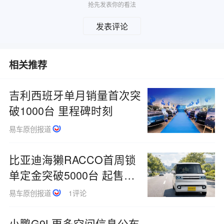
抢先发表你的看法
发表评论
相关推荐
吉利西班牙单月销量首次突
破1000台 里程碑时刻
易车原创报道
比亚迪海獭RACCO首周锁
单定金突破5000台 起售价
214.5万日元
易车原创报道
1评论
小鹏G9L更多空间信息公布