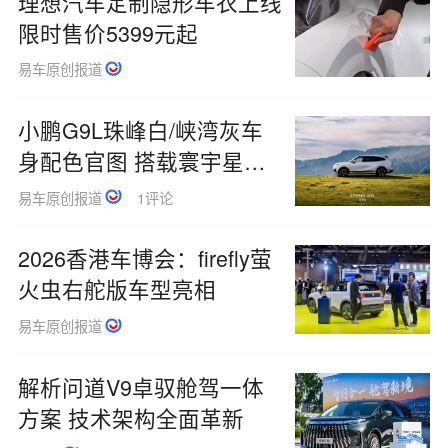
理想汽车定制隐形车衣上线
限时售价5399元起
易车原创报道
小鹏G9L珠峰白/峡湾灰车
身配色官图 搭载寰宇星空
头等舱
易车原创报道
1评论
2026香港车博会：firefly萤
火虫右舵版车型亮相
易车原创报道
解析问道V9卓驭舱驾一体
方案 技术架构全面革新