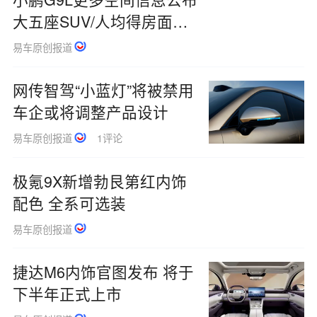
大五座SUV/人均得房面积
超1平米
易车原创报道
网传智驾“小蓝灯”将被禁用
车企或将调整产品设计
易车原创报道
1评论
极氪9X新增勃艮第红内饰
配色 全系可选装
易车原创报道
捷达M6内饰官图发布 将于
下半年正式上市