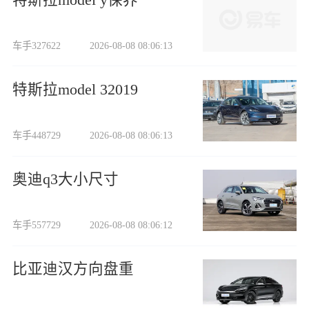
车手327622
2026-08-08 08:06:13
特斯拉model 32019
车手448729
2026-08-08 08:06:13
奥迪q3大小尺寸
车手557729
2026-08-08 08:06:12
比亚迪汉方向盘重