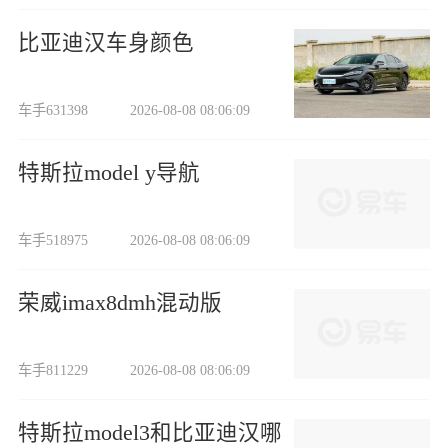
比亚迪汉车身颜色
车手631398
2026-08-08 08:06:09
特斯拉model y导航
车手518975
2026-08-08 08:06:09
荣威imax8dmh混动版
车手811229
2026-08-08 08:06:09
特斯拉model3和比亚迪汉哪