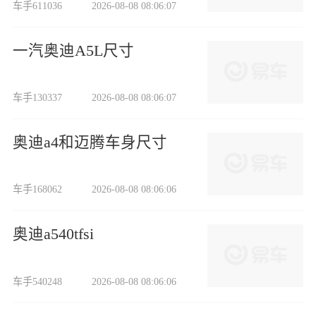
车手611036
2026-08-08 08:06:07
一汽奥迪A5L尺寸
车手130337
2026-08-08 08:06:07
奥迪a4和迈腾车身尺寸
车手168062
2026-08-08 08:06:06
奥迪a540tfsi
车手540248
2026-08-08 08:06:06