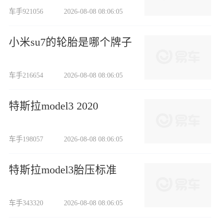
车手921056
2026-08-08 08:06:05
小米su7的轮胎是哪个牌子
车手216654
2026-08-08 08:06:05
特斯拉model3 2020
车手198057
2026-08-08 08:06:05
特斯拉model3胎压标准
车手343320
2026-08-08 08:06:05