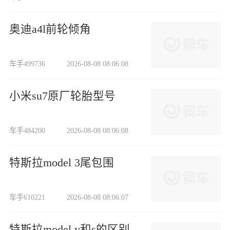
奥迪a4l前轮倾角
车手499736
2026-08-08 08:06:08
小米su7原厂轮胎型号
车手484200
2026-08-08 08:06:08
特斯拉model 3尾包围
车手610221
2026-08-08 08:06:07
特斯拉model y和s的区别